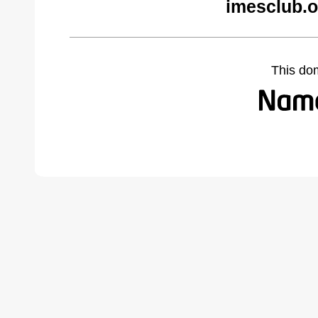
imesclub.o
This do